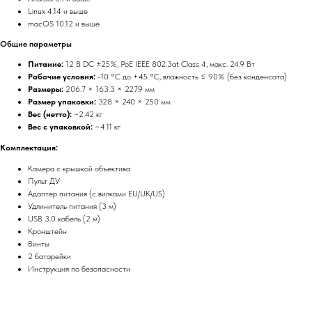
Linux 4.14 и выше
macOS 10.12 и выше
Общие параметры
Питание:
12 В DC ±25%, PoE IEEE 802.3at Class 4, макс. 24.9 Вт
Рабочие условия:
-10 °C до +45 °C, влажность ≤ 90% (без конденсата)
Размеры:
206.7 × 163.3 × 227.9 мм
Размер упаковки:
328 × 240 × 250 мм
Вес (нетто):
~2.42 кг
Вес с упаковкой:
~4.11 кг
Комплектация:
Камера с крышкой объектива
Пульт ДУ
Адаптер питания (с вилками EU/UK/US)
Удлинитель питания (3 м)
USB 3.0 кабель (2 м)
Кронштейн
Винты
2 батарейки
Инструкция по безопасности