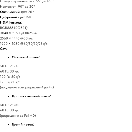
Панорамирование: от -165° до 165°
Наклон: от -90° до 30°
Оптический зум:
20×
Цифровой зум:
16×
HDMI-выход:
RGB888 (RGB24):
3840 × 2160 @30/25 к/с
2560 × 1440 @30 к/с
1920 × 1080 @60/50/30/25 к/с
Сеть
Основной поток:
50 Гц: 25 к/с
60 Гц: 30 к/с
100 Гц: 50 к/с
120 Гц: 60 к/с
(поддержка всех разрешений до 4K)
Дополнительный поток:
50 Гц: 25 к/с
60 Гц: 30 к/с
(разрешения до Full HD)
Третий поток: