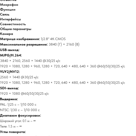
Микрофон
Функции
Связь
Интерфейсы
Совместимость
Общие параметры
Камера
Матрица изображения:
1/2.8" 4K CMOS
Максимальное разрешение:
3840 (Г) × 2160 (В)
USB-выход:
MJPG/H.264:
3840 × 2160, 2560 × 1440 @30/25 к/с
1920 × 1080, 1280 × 960, 1280 × 720, 640 × 480, 640 × 360 @60/50/30/25 к/с
YUY2/NV12:
2560 × 1440 @30/25 к/с
1920 × 1080, 1280 × 960, 1280 × 720, 640 × 480, 640 × 360 @60/50/30/25 к/с
SDI-выход:
1920 × 1080 @60/50/30/25 к/с
Выдержка:
PAL: 1/25 с – 1/10 000 с
NTSC: 1/30 с – 1/10 000 с
Диапазон фокусировки:
Широкий угол: 0.1 м – ∞
Теле: 1.5 м – ∞
Углы поворота: