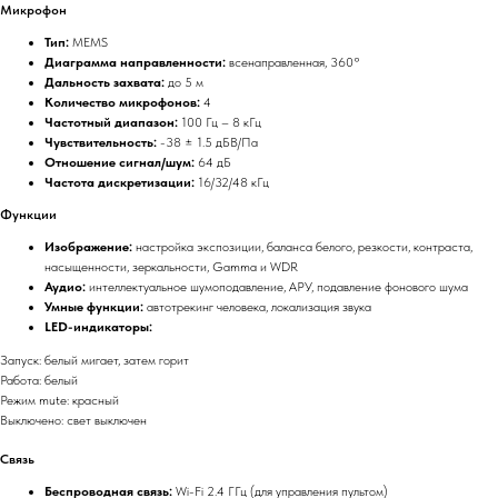
Микрофон
Тип:
MEMS
Диаграмма направленности:
всенаправленная, 360°
Дальность захвата:
до 5 м
Количество микрофонов:
4
Частотный диапазон:
100 Гц – 8 кГц
Чувствительность:
-38 ± 1.5 дБВ/Па
Отношение сигнал/шум:
64 дБ
Частота дискретизации:
16/32/48 кГц
Функции
Изображение:
настройка экспозиции, баланса белого, резкости, контраста,
насыщенности, зеркальности, Gamma и WDR
Аудио:
интеллектуальное шумоподавление, АРУ, подавление фонового шума
Умные функции:
автотрекинг человека, локализация звука
LED-индикаторы:
Запуск: белый мигает, затем горит
Работа: белый
Режим mute: красный
Выключено: свет выключен
Связь
Беспроводная связь:
Wi-Fi 2.4 ГГц (для управления пультом)