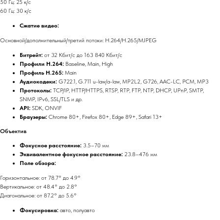
50 Гц: 25 к/с
60 Гц: 30 к/с
Сжатие видео:
Основной/дополнительный/третий потоки: H.264/H.265/MJPEG
Битрейт:
от 32 Кбит/с до 163 840 Кбит/с
Профили H.264:
Baseline, Main, High
Профиль H.265:
Main
Аудиокодеки:
G722.1, G.711 u-law/a-law, MP2L2, G726, AAC-LC, PCM, MP3
Протоколы:
TCP/IP, HTTP/HTTPS, RTSP, RTP, FTP, NTP, DHCP, UPnP, SMTP,
SNMP, IPv6, SSL/TLS и др.
API:
SDK, ONVIF
Браузеры:
Chrome 80+, Firefox 80+, Edge 89+, Safari 13+
Объектив
Фокусное расстояние:
3.5–70 мм
Эквивалентное фокусное расстояние:
23.8–476 мм
Поле обзора:
Горизонтальное: от 78.7° до 4.9°
Вертикальное: от 48.4° до 2.8°
Диагональное: от 87.2° до 5.6°
Фокусировка:
авто, полуавто