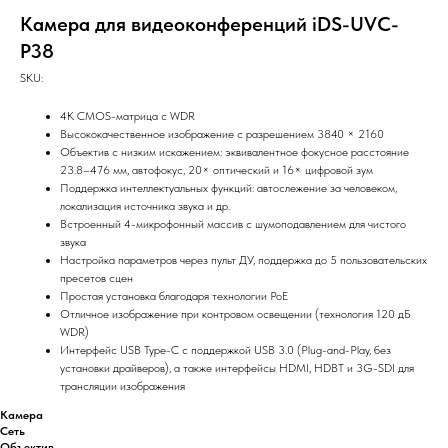
Камера для видеоконференций iDS-UVC-
P38
SKU:
4K CMOS-матрица с WDR
Высококачественное изображение с разрешением 3840 × 2160
Объектив с низким искажением: эквивалентное фокусное расстояние
23.8–476 мм, автофокус, 20× оптический и 16× цифровой зум
Поддержка интеллектуальных функций: автослежение за человеком,
локализация источника звука и др.
Встроенный 4-микрофонный массив с шумоподавлением для чистого
звука
Настройка параметров через пульт ДУ, поддержка до 5 пользовательских
пресетов сцен
Простая установка благодаря технологии PoE
Отличное изображение при контровом освещении (технология 120 дБ
WDR)
Интерфейс USB Type-C с поддержкой USB 3.0 (Plug-and-Play, без
установки драйверов), а также интерфейсы HDMI, HDBT и 3G-SDI для
трансляции изображения
Камера
Сеть
Объектив