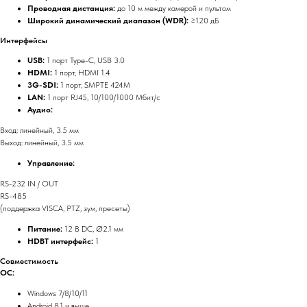
Проводная дистанция:
до 10 м между камерой и пультом
Широкий динамический диапазон (WDR):
≥120 дБ
Интерфейсы
USB:
1 порт Type-C, USB 3.0
HDMI:
1 порт, HDMI 1.4
3G-SDI:
1 порт, SMPTE 424M
LAN:
1 порт RJ45, 10/100/1000 Мбит/с
Аудио:
Вход: линейный, 3.5 мм
Выход: линейный, 3.5 мм
Управление:
RS-232 IN / OUT
RS-485
(поддержка VISCA, PTZ, зум, пресеты)
Питание:
12 В DC, Ø2.1 мм
HDBT интерфейс:
1
Совместимость
ОС:
Windows 7/8/10/11
Android 8.1 и выше