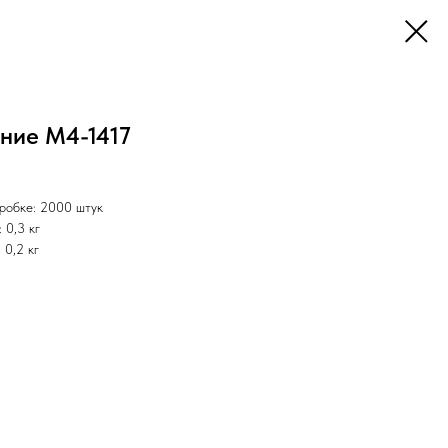
ние M4-1417
оробке: 2000 штук
: 0,3 кг
:
0,2 кг