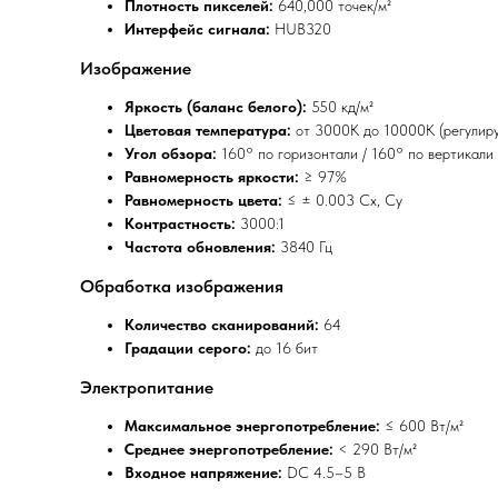
Плотность пикселей:
640,000 точек/м²
Интерфейс сигнала:
HUB320
Изображение
Яркость (баланс белого):
550 кд/м²
Цветовая температура:
от 3000K до 10000K (регулир
Угол обзора:
160° по горизонтали / 160° по вертикали
Равномерность яркости:
≥ 97%
Равномерность цвета:
≤ ± 0.003 Cx, Cy
Контрастность:
3000:1
Частота обновления:
3840 Гц
Обработка изображения
Количество сканирований:
64
Градации серого:
до 16 бит
Электропитание
Максимальное энергопотребление:
≤ 600 Вт/м²
Среднее энергопотребление:
< 290 Вт/м²
Входное напряжение:
DC 4.5–5 В