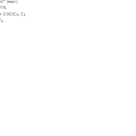
60° (верт.)
 97%
± 0.003Cx, Cy
Гц