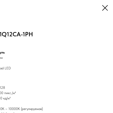
41Q12CA-1PH
уль
мм
iad LED
 128
0 пикс./м²
0 кд/м²
0K – 10000K (регулируемая)