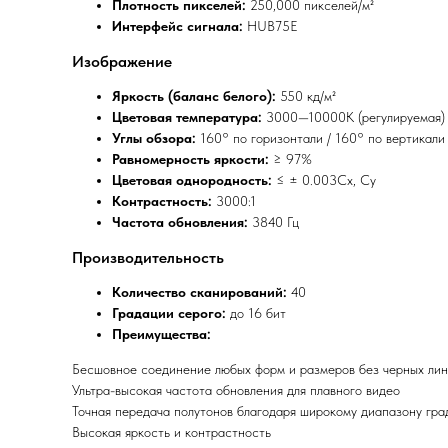
Плотность пикселей:
250,000 пикселей/м²
Интерфейс сигнала:
HUB75E
Изображение
Яркость (баланс белого):
550 кд/м²
Цветовая температура:
3000—10000K (регулируемая)
Углы обзора:
160° по горизонтали / 160° по вертикали
Равномерность яркости:
≥ 97%
Цветовая однородность:
≤ ± 0.003Cx, Cy
Контрастность:
3000:1
Частота обновления:
3840 Гц
Производительность
Количество сканирований:
40
Градации серого:
до 16 бит
Преимущества:
Бесшовное соединение любых форм и размеров без черных ли
Ультра-высокая частота обновления для плавного видео
Точная передача полутонов благодаря широкому диапазону гра
Высокая яркость и контрастность