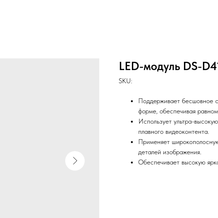
LED-модуль DS-D
SKU:
Поддерживает бесшовное с
форме, обеспечивая равном
Использует ультра-высокую
плавного видеоконтента.
Применяет широкополосную
деталей изображения.
Обеспечивает высокую ярко