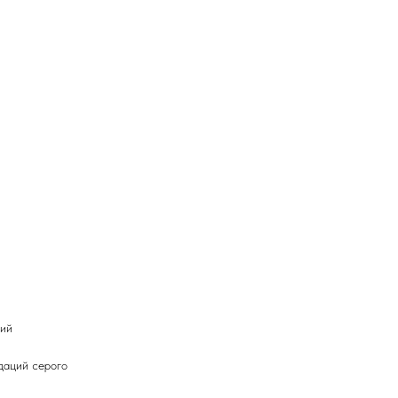
ний
даций серого