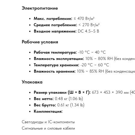
Электропитание
Макс. потребление:
≤ 470 Вт/м²
Среднее потребление:
< 270 Вт/м²
Входное напряжение:
DC 4.5–5 В
Рабочие условия
Рабочая температура:
-10 °C ~ 40 °C
Влажность эксплуатации:
10% ~ 80% RH (без конден
Температура хранения:
-20 °C ~ 60 °C
Влажность хранения:
10% ~ 85% RH (без конденсаци
Упаковка
Размер упаковки (Ш × В × Г):
673 × 453 × 390 мм (40
Вес нетто:
0.48 кг (1.06 lb)
Вес брутто:
0.61 кг (1.34 lb)
Комплектация:
Светодиоды и IC-компоненты
Сигнальные и силовые кабели