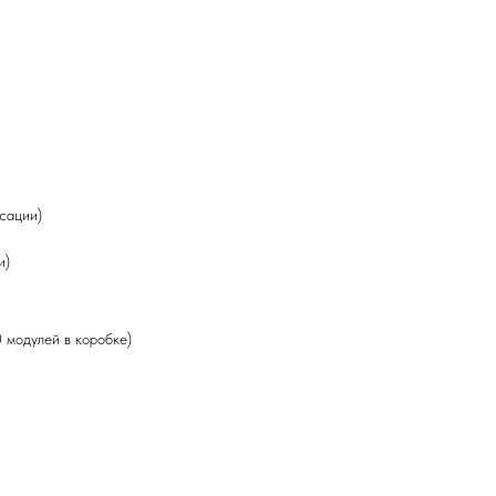
сации)
и)
 модулей в коробке)