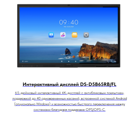
Интерактивный дисплей DS-D5B65RB/FL
65-дюймовый интерактивный 4K-дисплей с антибликовым покрытием,
поддержкой до 40 одновременных касаний, встроенной системой Android
(опционально Windows) и возможностью быстрого переключения между
системами благодаря поддержке OPS/OPS-C.