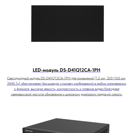
LED-модуль DS-D41Q12CA-1PH
Светодиодный модуль DS-D41Q12CA-1PH для помещений (1.2 мм, 320×160 мм,
3840 Гц) обеспечивает бесшовную стыковку изображений в любом направлении
и формате, высокую яркость, контрастность и плавное видео благодаря
сверхвысокой частоте обновления и широкому диапазону градаций серого.