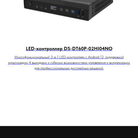
LED-контроллер DS-DT60P-02HI04NO
Многофункциональный 3-в-1 LED-контроллер с Android 12, поддержкой
мультимедиа, 4 выходами и гибкими возможностями управления и визуализации
для профессиональных дисплейных решений.
CJET