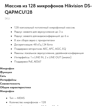
Массив из 128 микрофонов Hikvision DS-
QAPMCU128
SKU:
128-капсюльный потолочный микрофонный массив.
Радиус захвата для звукоусиления: до 3 м
Радиус захвата для видеоконференций: до 6 м
8 зон сбора звука с приоритетами
Дискретизация: 48 кГц / 24 бита
Поддержка алгоритмов: AEC, AFC, AGC, EQ
Режимы: локальное звукоусиление, удалённая конференция
Интерфейсы: 1 x LINE IN, 2 x LINE OUT (аналог)
Поддержка PoE, AES67
Микрофон
Функции
Сеть
Интерфейсы
Совместимость
Общие характеристики
Микрофон
Тип — MEMS
Количество микрофонов — 128