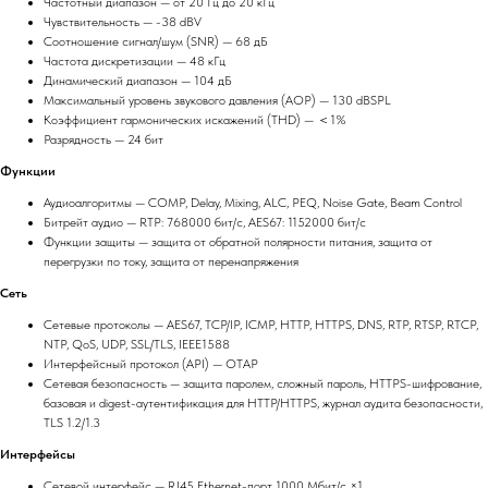
Частотный диапазон — от 20 Гц до 20 кГц
Чувствительность — -38 dBV
Соотношение сигнал/шум (SNR) — 68 дБ
Частота дискретизации — 48 кГц
Динамический диапазон — 104 дБ
Максимальный уровень звукового давления (AOP) — 130 dBSPL
Коэффициент гармонических искажений (THD) — ＜1%
Разрядность — 24 бит
Функции
Аудиоалгоритмы — COMP, Delay, Mixing, ALC, PEQ, Noise Gate, Beam Control
Битрейт аудио — RTP: 768000 бит/с, AES67: 1152000 бит/с
Функции защиты — защита от обратной полярности питания, защита от
перегрузки по току, защита от перенапряжения
Сеть
Сетевые протоколы — AES67, TCP/IP, ICMP, HTTP, HTTPS, DNS, RTP, RTSP, RTCP,
NTP, QoS, UDP, SSL/TLS, IEEE1588
Интерфейсный протокол (API) — OTAP
Сетевая безопасность — защита паролем, сложный пароль, HTTPS-шифрование,
базовая и digest-аутентификация для HTTP/HTTPS, журнал аудита безопасности,
TLS 1.2/1.3
Интерфейсы
Сетевой интерфейс — RJ45 Ethernet-порт 1000 Мбит/с ×1