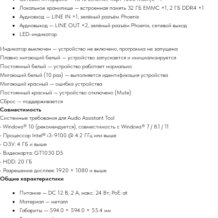
Локальное хранилище — встроенная память 32 ГБ EMMC ×1, 2 ГБ DDR4 ×1
Аудиовход — LINE IN ×1, зелёный разъём Phoenix
Аудиовыход — LINE OUT ×2, зелёный разъём Phoenix, сетевой выход
LED-индикатор
Индикатор выключен — устройство не включено, программа не запущена
Плавно мигающий белый — устройство запускается и инициализируется
Постоянный белый — устройство работает нормально
Мигающий белый (10 раз) — выполняется идентификация устройства
Мигающий красный — ошибка устройства
Постоянный красный — устройство отключено (Mute)
Сброс — поддерживается
Совместимость
Системные требования для Audio Assistant Tool
• Windows® 10 (рекомендуется), совместимость с Windows® 7 / 8.1 / 11
• Процессор Intel® i3-9100 @ 4.2 ГГц или выше
• ОЗУ: 4 ГБ и выше
• Видеокарта: GT1030 D5
• HDD: 20 ГБ
• Разрешение дисплея: 1920 × 1080 и выше
Общие характеристики
Питание — DC 12 В, 2 А, макс. 24 Вт; PoE: at
Материал — металл
Габариты — 594.0 × 594.0 × 55.4 мм