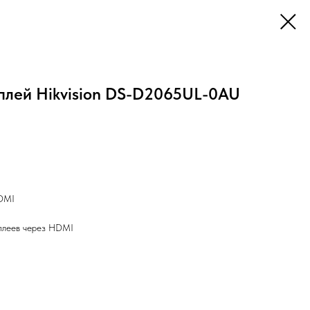
плей Hikvision DS-D2065UL-0AU
HDMI
плеев через HDMI