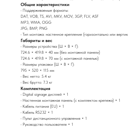
Общие характеристики
• Поддерживаемые форматы:
DAT, VOB, TS, AVI, MKV, MOV, 3GP, FLV, ASF
MP3, WMA, OGG
JPG, BMP, PNG
• Тип монтажа: настенное крепление (горизонтально или вертик
Габариты и вес
• Размеры устройства (Ш × В × Г):
724.6 × 419.8 × 40 мм (без монтажной панели)
724.6 × 419.8 × 70 мм (с монтажной панелью)
• Размеры упаковки (Ш × В × Г):
795 × 520 × 115 мм
• Вес нетто: 5.4 кг
• Вес брутто: 7.3 кг
Комплектация
• Digital signage дисплей × 1
• Настенная монтажная панель (с комплектом крепежа) × 1
• Кабель питания (EU) × 1
• Кабель RS232 × 1
• Пульт дистанционного управления × 1
• Руководство пользователя × 1