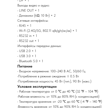
• DP × 1
Выходы видео и аудио:
• LINE OUT × 1
• Динамики (6Ω, 10 Вт) × 2
Сетевые интерфейсы:
• RJ45 × 1
• Wi-Fi (2.4G/5G, 802.11 a/b/g/n/ac/ax) × 1
• RS232 in × 1
• RS232 out × 1
Интерфейсы передачи данных:
• USB 2.0 × 1
• USB 3.0 × 1
• Bluetooth 5.0 × 1
Питание
• Входное напряжение: 100–240 В AC, 50/60 Гц
•Потребление в режиме ожидания: ≤ 0.5 Вт
•Потребляемая мощность: 45 Вт (тип.), 90 Вт (макс.)
Условия эксплуатации
• Рабочая температура: от 0 ℃ до 40 ℃ (32 ℉ – 104 ℉)
•Рабочая влажность: от 10% до 80% RH (с конденсацией)
• Температура хранения: от -20 ℃ до 60 ℃ (-4 ℉ – 140 ℉)
•Влажность хранения: от 10% до 90% RH (с конденсацией)