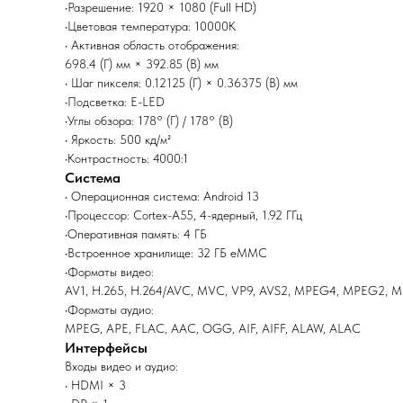
•Разрешение: 1920 × 1080 (Full HD)
•Цветовая температура: 10000K
• Активная область отображения:
698.4 (Г) мм × 392.85 (В) мм
• Шаг пикселя: 0.12125 (Г) × 0.36375 (В) мм
•Подсветка: E-LED
•Углы обзора: 178° (Г) / 178° (В)
• Яркость: 500 кд/м²
•Контрастность: 4000:1
Система
• Операционная система: Android 13
•Процессор: Cortex-A55, 4-ядерный, 1.92 ГГц
•Оперативная память: 4 ГБ
•Встроенное хранилище: 32 ГБ eMMC
•Форматы видео:
AV1, H.265, H.264/AVC, MVC, VP9, AVS2, MPEG4, MPEG2, 
•Форматы аудио:
MPEG, APE, FLAC, AAC, OGG, AIF, AIFF, ALAW, ALAC
Интерфейсы
Входы видео и аудио:
• HDMI × 3