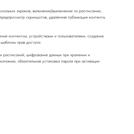
ескольких экранов, включение/выключение по расписанию,
 предпросмотр скриншотов, удалённая публикация контента,
ение контентом, устройствами и пользователями, создание
, шаблоны прав доступа
 и расписаний, шифрование данных при хранении и
молчанию, обязательная установка пароля при активации