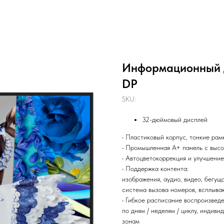
Информационный д
DP
SKU:
32-дюймовый дисплей
• Пластиковый корпус, тонкие ра
• Промышленная A+ панель с выс
• Автоцветокоррекция и улучшени
• Поддержка контента:
изображения, аудио, видео, бегущ
система вызова номеров, всплыва
• Гибкое расписание воспроизведе
по дням / неделям / циклу, индив
зонам