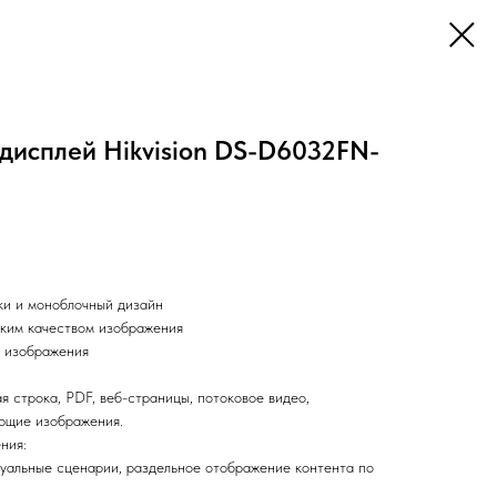
исплей Hikvision DS-D6032FN-
мки и моноблочный дизайн
оким качеством изображения
е изображения
ая строка, PDF, веб-страницы, потоковое видео,
ющие изображения.
ния:
идуальные сценарии, раздельное отображение контента по