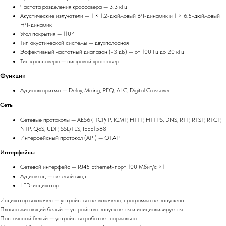
Частота разделения кроссовера — 3.3 кГц
Акустические излучатели — 1 × 1.2-дюймовый ВЧ-динамик и 1 × 6.5-дюймовый
НЧ-динамик
Угол покрытия — 110°
Тип акустической системы — двухполосная
Эффективный частотный диапазон (-3 дБ) — от 100 Гц до 20 кГц
Тип кроссовера — цифровой кроссовер
Функции
Аудиоалгоритмы — Delay, Mixing, PEQ, ALC, Digital Crossover
Сеть
Сетевые протоколы — AES67, TCP/IP, ICMP, HTTP, HTTPS, DNS, RTP, RTSP, RTCP,
NTP, QoS, UDP, SSL/TLS, IEEE1588
Интерфейсный протокол (API) — OTAP
Интерфейсы
Сетевой интерфейс — RJ45 Ethernet-порт 100 Мбит/с ×1
Аудиовход — сетевой вход
LED-индикатор
Индикатор выключен — устройство не включено, программа не запущена
Плавно мигающий белый — устройство запускается и инициализируется
Постоянный белый — устройство работает нормально