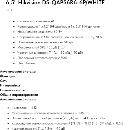
6,5" Hikvision DS-QAPS6R6-6P/WHITE
SKU:
Сетевая встраиваемая АС
Конфигурация: 1 x 1,2" ВЧ-драйвер и 1 x 6,5" НЧ-динамик
Номинальная мощность: 60 Вт
Сопротивление: 8 Ом; трансляционная линия: 100 В / 70 В
Номинальная чувствительность: 90 дБ
Максимальный SPL: 105 дБ (1 м)
Частотный диапазон: 74 Гц – 20 кГц (–10 дБ)
Поддержка сетевого аудио: AES67
Цвет: белый
Акустическая система
Функции
Сеть
Интерфейсы
Совместимость
Общие характеристики
Акустическая система
Импеданс — 4 Ω
Максимальный уровень звукового давления — 106 дБ
Эффективный частотный диапазон (-10 дБ) — от 74 Гц до 20 кГц
Коэффициент гармонических искажений (THD) — THD (1 Вт @1 кГц): ＜0.5%
Чувствительность (1 м, 1 Вт) — 90 дБ