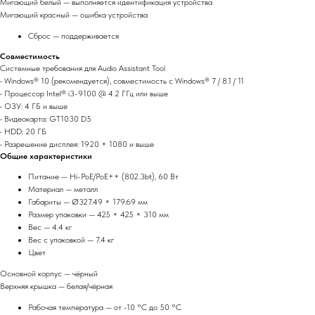
Мигающий белый — выполняется идентификация устройства
Мигающий красный — ошибка устройства
Сброс — поддерживается
Совместимость
Системные требования для Audio Assistant Tool
• Windows® 10 (рекомендуется), совместимость с Windows® 7 / 8.1 / 11
• Процессор Intel® i3-9100 @ 4.2 ГГц или выше
• ОЗУ: 4 ГБ и выше
• Видеокарта: GT1030 D5
• HDD: 20 ГБ
• Разрешение дисплея: 1920 × 1080 и выше
Общие характеристики
Питание — Hi-PoE/PoE++ (802.3bt), 60 Вт
Материал — металл
Габариты — Ø327.49 × 179.69 мм
Размер упаковки — 425 × 425 × 310 мм
Вес — 4.4 кг
Вес с упаковкой — 7.4 кг
Цвет
Основной корпус — чёрный
Верхняя крышка — белая/чёрная
Рабочая температура — от -10 °C до 50 °C