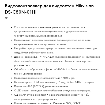
Видеоконтроллер для видеостен Hikvision
DS-C80N-01HI
SKU:
Состоит из входных и выходных узлов, может использоваться с
централизованными видеоконтроллерами, видеодекодерами и
многофункциональными видеосерверами.
Поддерживает передачу сигнала на большие расстояния по сети,
неограниченное масштабирование системы.
Не требует центрального сервера — децентрализованная архитектура,
каждый узел работает автономно.
Двойной движок: DSP + FPGA для глубокой и поверхностной компрессии,
обеспечивая баланс между качеством и стабильностью при разных
условиях сети.
Обработка изображения в формате YUV 444 — без потери качества и с
точной цветопередачей.
Поддержка входных сигналов вплоть до 4K@60 fps.
Входное аудио: HDMI или внешнее (3.5 мм), 24 бит / 48 кГц, стерео.
Поддержка PoE (802.3at), резервное питание.
OLED-экран на каждом узле отображает статус и конфигурацию.
Один SFP оптический порт + один электрический порт (RJ-45),
поддержка горячего резервирования.
Поддержка сетевых источников: IP-камеры, NVR, ONVIF.