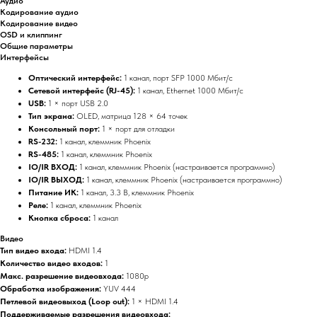
Аудио
Кодирование аудио
Кодирование видео
OSD и клиппинг
Общие параметры
Интерфейсы
Оптический интерфейс:
1 канал, порт SFP 1000 Мбит/с
Сетевой интерфейс (RJ-45):
1 канал, Ethernet 1000 Мбит/с
USB:
1 × порт USB 2.0
Тип экрана:
OLED, матрица 128 × 64 точек
Консольный порт:
1 × порт для отладки
RS-232:
1 канал, клеммник Phoenix
RS-485:
1 канал, клеммник Phoenix
IO/IR ВХОД:
1 канал, клеммник Phoenix (настраивается программно)
IO/IR ВЫХОД:
1 канал, клеммник Phoenix (настраивается программно)
Питание ИК:
1 канал, 3.3 В, клеммник Phoenix
Реле:
1 канал, клеммник Phoenix
Кнопка сброса:
1 канал
Видео
Тип видео входа:
HDMI 1.4
Количество видео входов:
1
Макс. разрешение видеовхода:
1080p
Обработка изображения:
YUV 444
Петлевой видеовыход (Loop out):
1 × HDMI 1.4
Поддерживаемые разрешения видеовхода: