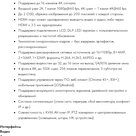
Поддержка до 16 каналов 4K сигнала.
Входной узел 2K: 1 канал 1080p@60 fps, 4K-узел — 1 канал 4K@60 fps.
До 2 OSD, обрезка изображения до 200 пикселей с каждой стороны.
HDMI-порт может одновременно выводить видео и аудио, либо через
HDMI и 3.5 мм аудиоразъём.
Поддержка подключения к LCD, DLP, LED-экранам с пользовательскими
разрешением и частотой обновления.
Технология синхронизации кадров — без задержек, артефактов,
рассинхронизации.
Поддержка декодирования сетевых источников: до 16×1080p, 8×4MP,
2×16MP, 1×32MP; форматы H.264, H.265, MJPEG и др.
Поддержка видеостен до 32, до 16 окон на выход, 1/4/9/16 деление окна.
4 фона в 8K, до 1024 сцен, 256 планов переключения, 3 субтитра на
видеостену.
Поддержка управления через ПО, веб-клиент (Chrome 45+, IE8+),
мобильные приложения (iOS/Android).
Поддержка визуального мониторинга, журналов, удалённой настройки и
обновлений.
Система сигнализации (отказ сети, перегрев, сбой вентилятора, конфликт
IP и др.).
Совместимость с KVM, AV-over-IP, PTZ-камерами и централизованным
управлением (освещение, шторы, ИК-устройства).
Интерфейсы
Видео