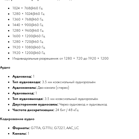
1024 × 768@60 Гц
1280 × 1024@60 Гц
1360 × 768@60 Гц
1440 × 900@60 Гц
1280 × 960@60 Гц
1600 × 1200@60 Гц
1280 × 720@60 Гц
1920 × 1080@60 Гц
1920 × 1200@60 Гц
Индивидуальные разрешения: от 1280 × 720 до 1920 × 1200
Аудио
Аудиовход:
1
Тип аудиовхода:
3.5 мм коаксиальный аудиоразъём
Аудиоканалы:
Два канала (стерео)
Аудиовыход:
1
Тип аудиовыхода:
3.5 мм коаксиальный аудиоразъём
Двусторонняя аудиосвязь:
Через аудиовход и аудиовыход
Частота дискретизации:
24 бит / 48 кГц
Кодирование аудио
Форматы:
G711A, G711U, G722.1, AAC_LC
Каналы:
1