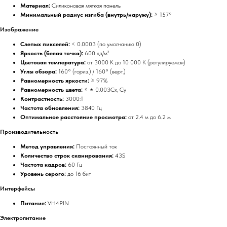
Материал:
Силиконовая мягкая панель
Минимальный радиус изгиба (внутрь/наружу):
≥ 157°
Изображение
Слепых пикселей:
< 0.0003 (по умолчанию 0)
Яркость (белая точка):
600 кд/м²
Цветовая температура:
от 3000 K до 10 000 K (регулируемая)
Углы обзора:
160° (гориз.) / 160° (верт.)
Равномерность яркости:
≥ 97%
Равномерность цвета:
≤ ± 0.003Cx, Cy
Контрастность:
3000:1
Частота обновления:
3840 Гц
Оптимальное расстояние просмотра:
от 2.4 м до 6.2 м
Производительность
Метод управления:
Постоянный ток
Количество строк сканирования:
43S
Частота кадров:
60 Гц
Уровень серого:
до 16 бит
Интерфейсы
Питание:
VH4PIN
Электропитание