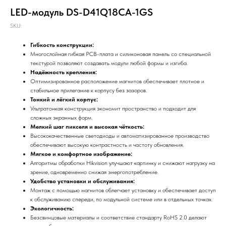
LED-модуль DS-D41Q18CA-1GS
SKU:
Гибкость конструкции:
Многослойная гибкая PCB-плата и силиконовая панель со специальной
текстурой позволяют создавать модули любой формы и изгиба.
Надёжность крепления:
Оптимизированное расположение магнитов обеспечивает плотное и
стабильное прилегание к корпусу без зазоров.
Тонкий и лёгкий корпус:
Ультратонкая конструкция экономит пространство и подходит для
сложных экранных форм.
Мелкий шаг пикселя и высокая чёткость:
Высококачественные светодиоды и автоматизированное производство
обеспечивают высокую контрастность и частоту обновления.
Мягкое и комфортное изображение:
Алгоритмы обработки Hikvision улучшают картинку и снижают нагрузку на
зрение, одновременно снижая энергопотребление.
Удобство установки и обслуживания:
Монтаж с помощью магнитов облегчает установку и обеспечивает доступ
к обслуживанию спереди, по модульной системе или в отдельных точках.
Экологичность:
Безсвинцовые материалы и соответствие стандарту RoHS 2.0 делают