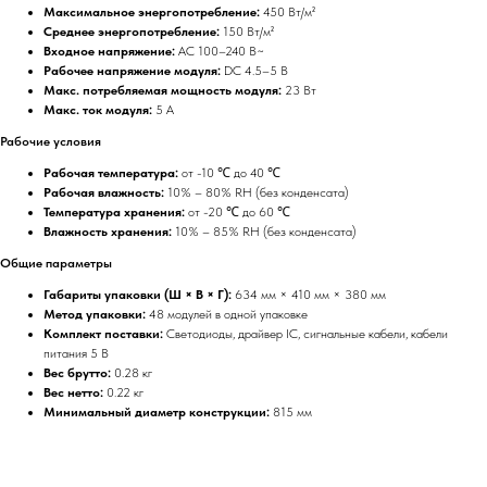
Максимальное энергопотребление:
450 Вт/м²
Среднее энергопотребление:
150 Вт/м²
Входное напряжение:
AC 100–240 В~
Рабочее напряжение модуля:
DC 4.5–5 В
Макс. потребляемая мощность модуля:
23 Вт
Макс. ток модуля:
5 A
Рабочие условия
Рабочая температура:
от -10 ℃ до 40 ℃
Рабочая влажность:
10% – 80% RH (без конденсата)
Температура хранения:
от -20 ℃ до 60 ℃
Влажность хранения:
10% – 85% RH (без конденсата)
Общие параметры
Габариты упаковки (Ш × В × Г):
634 мм × 410 мм × 380 мм
Метод упаковки:
48 модулей в одной упаковке
Комплект поставки:
Светодиоды, драйвер IC, сигнальные кабели, кабели
питания 5 В
Вес брутто:
0.28 кг
Вес нетто:
0.22 кг
Минимальный диаметр конструкции:
815 мм