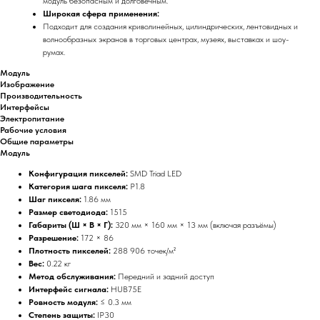
модуль безопасным и долговечным.
Широкая сфера применения:
Подходит для создания криволинейных, цилиндрических, лентовидных и
волнообразных экранов в торговых центрах, музеях, выставках и шоу-
румах.
Модуль
Изображение
Производительность
Интерфейсы
Электропитание
Рабочие условия
Общие параметры
Модуль
Конфигурация пикселей:
SMD Triad LED
Категория шага пикселя:
P1.8
Шаг пикселя:
1.86 мм
Размер светодиода:
1515
Габариты (Ш × В × Г):
320 мм × 160 мм × 13 мм (включая разъёмы)
Разрешение:
172 × 86
Плотность пикселей:
288 906 точек/м²
Вес:
0.22 кг
Метод обслуживания:
Передний и задний доступ
Интерфейс сигнала:
HUB75E
Ровность модуля:
≤ 0.3 мм
Степень защиты:
IP30