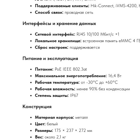
Поддерживаемые клиенты:
Hik-Connect, iVMS-4200, Hi
Способ связи:
проводная сеть
Интерфейсы и хранение данных
Сетевой интерфейс:
RJ45 10/100 Мбит/с ×1
Локальное хранилище:
встроенная память eMMC 4 ГБ 
Сброс настроек:
поддерживается
Питание и эксплуатация
Питание:
PoE IEEE 802.3at
Максимальное энергопотребление:
16,4 Вт
Рабочая температура:
от -30°C до +60°C
Рабочая влажность:
менее 90% без конденсации
Степень защиты:
IP67
Конструкция
Материал корпуса:
металл
Цвет:
белый
Размеры:
175 × 237 × 272 мм
Вес:
около 2,1 кг