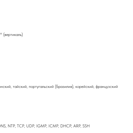
° (вертикаль)
нский, тайский, португальский (Бразилия), корейский, французский
 DNS, NTP, TCP, UDP, IGMP, ICMP, DHCP, ARP, SSH