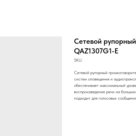
Сетевой рупорный 
QAZ1307G1-E
SKU:
Сетевой рупорный громкоговорите
систем оповещения и аудиотранс
обеспечивает максимальный урове
воспроизведение речи на больших
подходит для голосовых сообщени