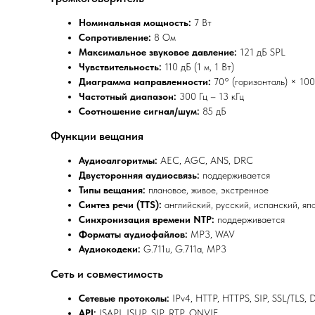
Номинальная мощность:
7 Вт
Сопротивление:
8 Ом
Максимальное звуковое давление:
121 дБ SPL
Чувствительность:
110 дБ (1 м, 1 Вт)
Диаграмма направленности:
70° (горизонталь) × 100
Частотный диапазон:
300 Гц – 13 кГц
Соотношение сигнал/шум:
85 дБ
Функции вещания
Аудиоалгоритмы:
AEC, AGC, ANS, DRC
Двусторонняя аудиосвязь:
поддерживается
Типы вещания:
плановое, живое, экстренное
Синтез речи (TTS):
английский, русский, испанский, япо
Синхронизация времени NTP:
поддерживается
Форматы аудиофайлов:
MP3, WAV
Аудиокодеки:
G.711u, G.711a, MP3
Сеть и совместимость
Сетевые протоколы:
IPv4, HTTP, HTTPS, SIP, SSL/TLS,
API:
ISAPI, ISUP, SIP, RTP, ONVIF