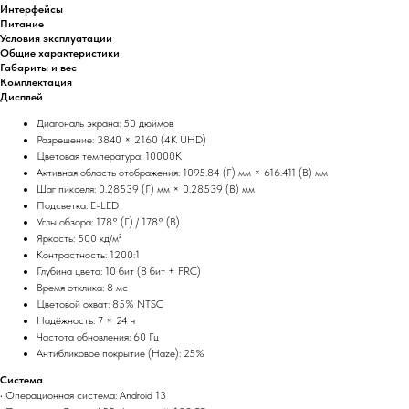
Интерфейсы
Питание
Условия эксплуатации
Общие характеристики
Габариты и вес
Комплектация
Дисплей
Диагональ экрана: 50 дюймов
Разрешение: 3840 × 2160 (4K UHD)
Цветовая температура: 10000K
Активная область отображения: 1095.84 (Г) мм × 616.411 (В) мм
Шаг пикселя: 0.28539 (Г) мм × 0.28539 (В) мм
Подсветка: E-LED
Углы обзора: 178° (Г) / 178° (В)
Яркость: 500 кд/м²
Контрастность: 1200:1
Глубина цвета: 10 бит (8 бит + FRC)
Время отклика: 8 мс
Цветовой охват: 85% NTSC
Надёжность: 7 × 24 ч
Частота обновления: 60 Гц
Антибликовое покрытие (Haze): 25%
Система
• Операционная система: Android 13