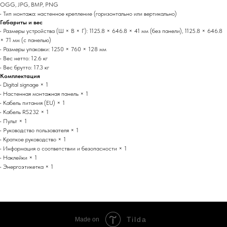
OGG, JPG, BMP, PNG
• Тип монтажа: настенное крепление (горизонтально или вертикально)
Габариты и вес
• Размеры устройства (Ш × В × Г): 1125.8 × 646.8 × 41 мм (без панели), 1125.8 × 646.8
× 71 мм (с панелью)
• Размеры упаковки: 1250 × 760 × 128 мм
• Вес нетто: 12.6 кг
• Вес брутто: 17.3 кг
Комплектация
• Digital signage × 1
• Настенная монтажная панель × 1
• Кабель питания (EU) × 1
• Кабель RS232 × 1
• Пульт × 1
• Руководство пользователя × 1
• Краткое руководство × 1
• Информация о соответствии и безопасности × 1
• Наклейки × 1
• Энергоэтикетка × 1
Tilda
Made on