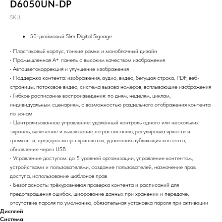
D6050UN-DP
SKU:
50-дюймовый Slim Digital Signage
• Пластиковый корпус, тонкие рамки и моноблочный дизайн
• Промышленная A+ панель с высоким качеством изображения
• Автоцветокоррекция и улучшение изображения
• Поддержка контента: изображения, аудио, видео, бегущая строка, PDF, веб-
страницы, потоковое видео, система вызова номеров, всплывающие изображения
• Гибкое расписание воспроизведения: по дням, неделям, циклам,
индивидуальным сценариям, с возможностью раздельного отображения контента
по зонам
• Централизованное управление: удалённый контроль одного или нескольких
экранов, включение и выключение по расписанию, регулировка яркости и
громкости, предпросмотр скриншотов, удалённая публикация контента,
обновление через USB
• Управление доступом: до 5 уровней организации, управление контентом,
устройствами и пользователями, создание пользователей, назначение прав
доступа, использование шаблонов прав
• Безопасность: трёхуровневая проверка контента и расписаний для
предотвращения ошибок, шифрование данных при хранении и передаче,
отсутствие пароля по умолчанию, обязательная установка пароля при активации
Дисплей
Система