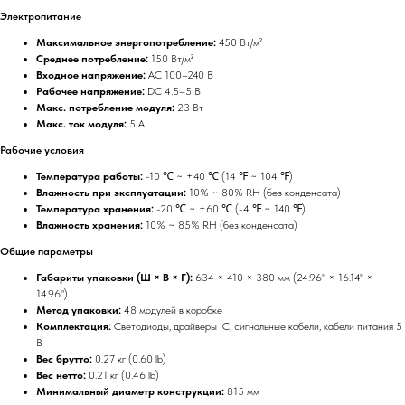
Электропитание
Максимальное энергопотребление:
450 Вт/м²
Среднее потребление:
150 Вт/м²
Входное напряжение:
AC 100–240 В
Рабочее напряжение:
DC 4.5–5 В
Макс. потребление модуля:
23 Вт
Макс. ток модуля:
5 A
Рабочие условия
Температура работы:
-10 ℃ ~ +40 ℃ (14 ℉ ~ 104 ℉)
Влажность при эксплуатации:
10% ~ 80% RH (без конденсата)
Температура хранения:
-20 ℃ ~ +60 ℃ (-4 ℉ ~ 140 ℉)
Влажность хранения:
10% ~ 85% RH (без конденсата)
Общие параметры
Габариты упаковки (Ш × В × Г):
634 × 410 × 380 мм (24.96" × 16.14" ×
14.96")
Метод упаковки:
48 модулей в коробке
Комплектация:
Светодиоды, драйверы IC, сигнальные кабели, кабели питания 5
В
Вес брутто:
0.27 кг (0.60 lb)
Вес нетто:
0.21 кг (0.46 lb)
Минимальный диаметр конструкции:
815 мм