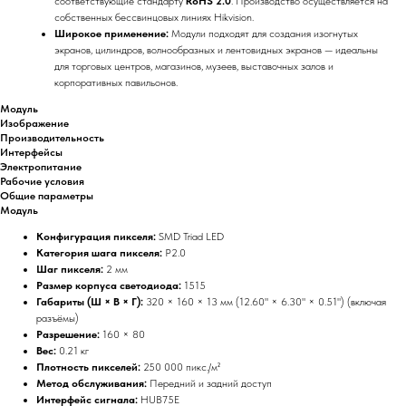
соответствующие стандарту
RoHS 2.0
. Производство осуществляется на
собственных бессвинцовых линиях Hikvision.
Широкое применение:
Модули подходят для создания изогнутых
экранов, цилиндров, волнообразных и лентовидных экранов — идеальны
для торговых центров, магазинов, музеев, выставочных залов и
корпоративных павильонов.
Модуль
Изображение
Производительность
Интерфейсы
Электропитание
Рабочие условия
Общие параметры
Модуль
Конфигурация пикселя:
SMD Triad LED
Категория шага пикселя:
P2.0
Шаг пикселя:
2 мм
Размер корпуса светодиода:
1515
Габариты (Ш × В × Г):
320 × 160 × 13 мм (12.60" × 6.30" × 0.51") (включая
разъёмы)
Разрешение:
160 × 80
Вес:
0.21 кг
Плотность пикселей:
250 000 пикс./м²
Метод обслуживания:
Передний и задний доступ
Интерфейс сигнала:
HUB75E