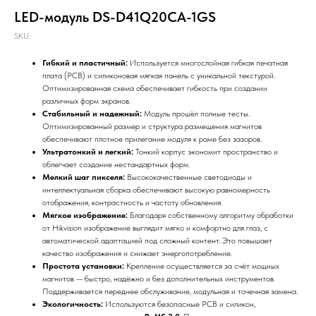
LED-модуль DS-D41Q20CA-1GS
SKU:
Гибкий и пластичный:
Используется многослойная гибкая печатная
плата (PCB) и силиконовая мягкая панель с уникальной текстурой.
Оптимизированная схема обеспечивает гибкость при создании
различных форм экранов.
Стабильный и надежный:
Модуль прошёл полные тесты.
Оптимизированный размер и структура размещения магнитов
обеспечивают плотное прилегание модуля к раме без зазоров.
Ультратонкий и легкий:
Тонкий корпус экономит пространство и
облегчает создание нестандартных форм.
Мелкий шаг пикселя:
Высококачественные светодиоды и
интеллектуальная сборка обеспечивают высокую равномерность
отображения, контрастность и частоту обновления.
Мягкое изображение:
Благодаря собственному алгоритму обработки
от Hikvision изображение выглядит мягко и комфортно для глаз, с
автоматической адаптацией под сложный контент. Это повышает
качество изображения и снижает энергопотребление.
Простота установки:
Крепление осуществляется за счёт мощных
магнитов — быстро, надёжно и без дополнительных инструментов.
Поддерживается переднее обслуживание, модульная и точечная замена.
Экологичность:
Используются безопасные PCB и силикон,