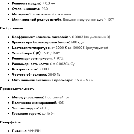
Ровность модуля:
≤ 0.3 мм
Степень защиты:
IP30
Материал:
Силиконовая гибкая панель
Минимальный радиус изгиба:
Внешняя и внутренняя дуга ≥ 157°
Изображение
Коэффициент «слепых» пикселей:
< 0.0003 (по умолчанию 0)
Яркость при балансировке белого:
600 кд/м²
Цветовая температура:
от 3000 K до 10000 K (регулируется)
Угол обзора (Г/В):
160° / 160°
Равномерность яркости:
≥ 97%
Равномерность цвета:
≤ ± 0.003Cx, Cy
Контрастность:
3000:1
Частота обновления:
3840 Гц
Оптимальная дистанция просмотра:
2.5 м – 6.7 м
Производительность
Метод управления:
Постоянный ток
Количество сканирований:
40S
Частота кадров:
60 Гц
Градация серого:
до 16 бит
Интерфейсы
Питание:
VH4PIN