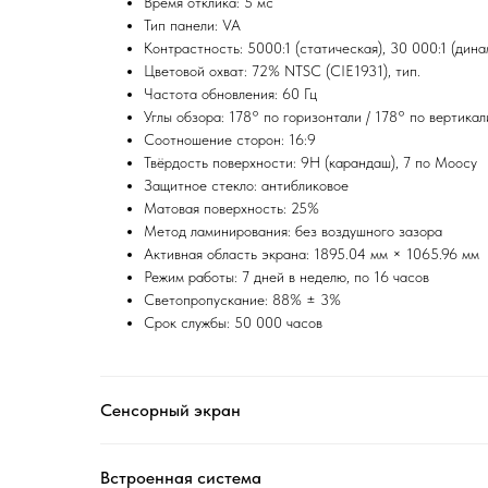
Время отклика: 5 мс
Тип панели: VA
Контрастность: 5000:1 (статическая), 30 000:1 (дин
Цветовой охват: 72% NTSC (CIE1931), тип.
Частота обновления: 60 Гц
Углы обзора: 178° по горизонтали / 178° по вертикал
Соотношение сторон: 16:9
Твёрдость поверхности: 9H (карандаш), 7 по Моосу
Защитное стекло: антибликовое
Матовая поверхность: 25%
Метод ламинирования: без воздушного зазора
Активная область экрана: 1895.04 мм × 1065.96 мм
Режим работы: 7 дней в неделю, по 16 часов
Светопропускание: 88% ± 3%
Срок службы: 50 000 часов
Сенсорный экран
Встроенная система