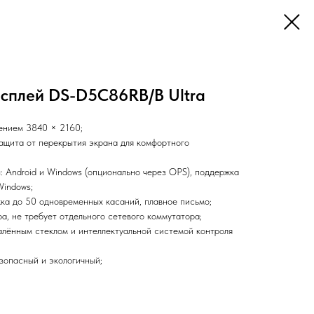
сплей DS-D5C86RB/B Ultra
ением 3840 × 2160;
ащита от перекрытия экрана для комфортного
 Android и Windows (опционально через OPS), поддержка
Windows;
ка до 50 одновременных касаний, плавное письмо;
а, не требует отдельного сетевого коммутатора;
лённым стеклом и интеллектуальной системой контроля
езопасный и экологичный;