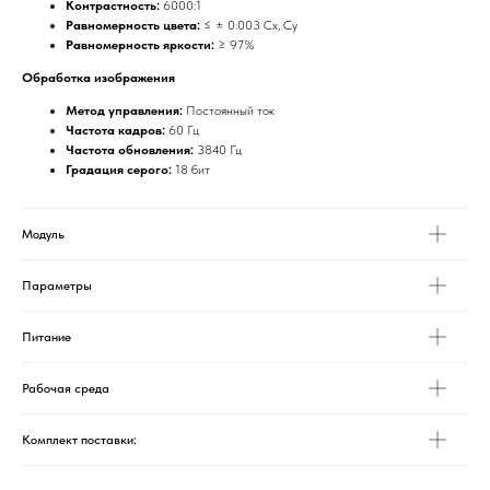
Контрастность:
6000:1
Равномерность цвета:
≤ ± 0.003 Cx, Cy
Равномерность яркости:
≥ 97%
Обработка изображения
Метод управления:
Постоянный ток
Частота кадров:
60 Гц
Частота обновления:
3840 Гц
Градация серого:
18 бит
Модуль
Параметры
Питание
Рабочая среда
Комплект поставки: