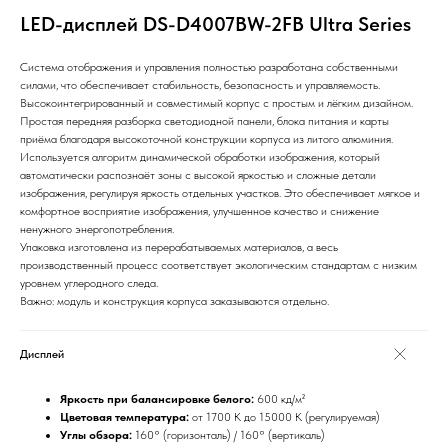
LED-дисплей DS-D4007BW-2FB Ultra Series
Система отображения и управления полностью разработана собственными
силами, что обеспечивает стабильность, безопасность и управляемость.
Высокоинтегрированный и совместимый корпус с простым и лёгким дизайном.
Простая передняя разборка светодиодной панели, блока питания и карты
приёма благодаря высокоточной конструкции корпуса из литого алюминия.
Используется алгоритм динамической обработки изображения, который
автоматически распознаёт зоны с высокой яркостью и сложные детали
изображения, регулируя яркость отдельных участков. Это обеспечивает мягкое и
комфортное восприятие изображения, улучшенное качество и снижение
ненужного энергопотребления.
Упаковка изготовлена из перерабатываемых материалов, а весь
производственный процесс соответствует экологическим стандартам с низким
уровнем углеродного следа.
Важно: модуль и конструкция корпуса заказываются отдельно.
Дисплей
Яркость при балансировке белого:
600 кд/м²
Цветовая температура:
от 1700 K до 15000 K (регулируемая)
Углы обзора:
160° (горизонталь) / 160° (вертикаль)