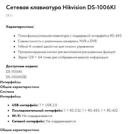
Сетевая клавиатура Hikvision DS-1006KI
SKU:
Характеристики:
Полнофункциональная клавиатура с поддержкой интерфейса RS-485
Совместимость с различными камерами, NVR и DVR
Гибкий 4-осевой джойстик для точного управления
Программируемые кнопки для выполнения расширенных функций
Экран 128 × 64 точек для отображения важной информации
Доступные модели:
DS-1006KI
DS-1006KI(B)
Интерфейсы
Общие характеристики
Система
Интерфейсы
USB-интерфейс:
1 × USB 2.0
Последовательный интерфейс:
1 × RS-232, 1 × RS-485, 1 × RS-422
Wi-Fi:
Не поддерживается
Сетевой интерфейс:
Не поддерживается
Общие характеристики