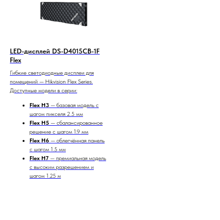
LED-дисплей DS-D4015CB-1F
Flex
Гибкие светодиодные дисплеи для
помещений — Hikvision Flex Series.
Доступные модели в серии:
Flex H3
— базовая модель с
шагом пикселя 2.5 мм
Flex H5
— сбалансированное
решение с шагом 1.9 мм
Flex H6
— облегчённая панель
с шагом 1.5 мм
Flex H7
— премиальная модель
с высоким разрешением и
шагом 1.25 м